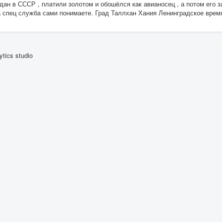
ан в СССР , платили золотом и обошёлся как авианосец , а потом его з
а спец служба сами понимаете. Град Таллхан Хания Ленинградское вре
tics studio